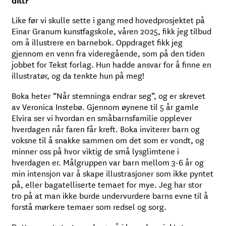
Like før vi skulle sette i gang med hovedprosjektet på
Einar Granum kunstfagskole, våren 2025, fikk jeg tilbud
om å illustrere en barnebok. Oppdraget fikk jeg
gjennom en venn fra videregående, som på den tiden
jobbet for Tekst forlag. Hun hadde ansvar for å finne en
illustratør, og da tenkte hun på meg!
Boka heter “Når stemninga endrar seg”, og er skrevet
av Veronica Instebø. Gjennom øynene til 5 år gamle
Elvira ser vi hvordan en småbarnsfamilie opplever
hverdagen når faren får kreft. Boka inviterer barn og
voksne til å snakke sammen om det som er vondt, og
minner oss på hvor viktig de små lysglimtene i
hverdagen er. Målgruppen var barn mellom 3-6 år og
min intensjon var å skape illustrasjoner som ikke pyntet
på, eller bagatelliserte temaet for mye. Jeg har stor
tro på at man ikke burde undervurdere barns evne til å
forstå mørkere temaer som redsel og sorg.