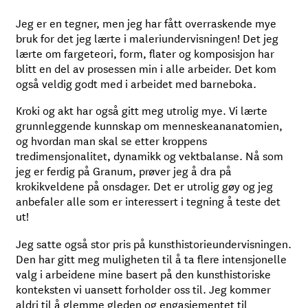
Jeg er en tegner, men jeg har fått overraskende mye
bruk for det jeg lærte i maleriundervisningen! Det jeg
lærte om fargeteori, form, flater og komposisjon har
blitt en del av prosessen min i alle arbeider. Det kom
også veldig godt med i arbeidet med barneboka.
Kroki og akt har også gitt meg utrolig mye. Vi lærte
grunnleggende kunnskap om menneskeananatomien,
og hvordan man skal se etter kroppens
tredimensjonalitet, dynamikk og vektbalanse. Nå som
jeg er ferdig på Granum, prøver jeg å dra på
krokikveldene på onsdager. Det er utrolig gøy og jeg
anbefaler alle som er interessert i tegning å teste det
ut!
Jeg satte også stor pris på kunsthistorieundervisningen.
Den har gitt meg muligheten til å ta flere intensjonelle
valg i arbeidene mine basert på den kunsthistoriske
konteksten vi uansett forholder oss til. Jeg kommer
aldri til å glemme gleden og engasjementet til