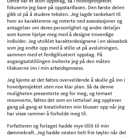
Dette var et stort oppdrag, så i hovedprosjektet
fokuserte jeg bare på oppstartfasen. Den første delen
gikk ut på å studere teksten. Jeg lagde tankekart til
hver av karakterene og noterte ned assosiasjoner og
antagelser om deres personlighet og andre detaljer
som kunne hjelpe meg med å designe troverdige
individer. Jeg utviklet karakterdesignene i en skissebok
som jeg endte opp med å stille ut på avslutningen,
sammen med et ferdigillustrert oppslag. På
avgangsutstillingen inviterte jeg på den måten
tilskuerne inn i min arbeidsprosess.
Jeg kjente at det føltes overveldende å skulle gå inn i
hovedprosjektet uten noe klar plan. Så da denne
muligheten presenterte seg for meg, og temaet
resonnerte, føltes det som en lettelse! Jeg opplever
gang på gang at kreativiteten min blusser opp når jeg
har visse rammer å forholde meg til.
Forfatteren og forlaget hadde mye tillit til min
dømmekraft. Jeg hadde nesten helt frie tøyler når det