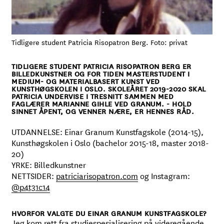
Tidligere student Patricia Risopatron Berg. Foto: privat
TIDLIGERE STUDENT PATRICIA RISOPATRON BERG ER
BILLEDKUNSTNER OG FOR TIDEN MASTERSTUDENT I
MEDIUM- OG MATERIALBASERT KUNST VED
KUNSTHØGSKOLEN I OSLO. SKOLEÅRET 2019-2020 SKAL
PATRICIA UNDERVISE I TRESNITT SAMMEN MED
FAGLÆRER MARIANNE GIHLE VED GRANUM. - HOLD
SINNET ÅPENT, OG VENNER NÆRE, ER HENNES RÅD.
UTDANNELSE: Einar Granum Kunstfagskole (2014-15),
Kunsthøgskolen i Oslo (bachelor 2015-18, master 2018-
20)
YRKE: Billedkunstner
NETTSIDER:
patriciarisopatron.com
og Instagram:
@p4t31c14
HVORFOR VALGTE DU EINAR GRANUM KUNSTFAGSKOLE?
Jeg kom rett fra studiespesialisering på videregående,