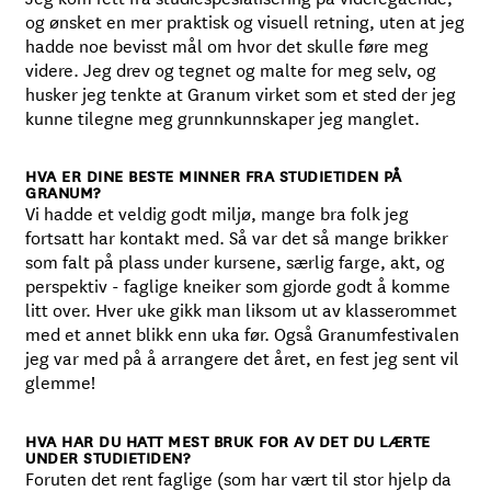
og ønsket en mer praktisk og visuell retning, uten at jeg
hadde noe bevisst mål om hvor det skulle føre meg
videre. Jeg drev og tegnet og malte for meg selv, og
husker jeg tenkte at Granum virket som et sted der jeg
kunne tilegne meg grunnkunnskaper jeg manglet.
HVA ER DINE BESTE MINNER FRA STUDIETIDEN PÅ
GRANUM?
Vi hadde et veldig godt miljø, mange bra folk jeg
fortsatt har kontakt med. Så var det så mange brikker
som falt på plass under kursene, særlig farge, akt, og
perspektiv - faglige kneiker som gjorde godt å komme
litt over. Hver uke gikk man liksom ut av klasserommet
med et annet blikk enn uka før. Også Granumfestivalen
jeg var med på å arrangere det året, en fest jeg sent vil
glemme!
HVA HAR DU HATT MEST BRUK FOR AV DET DU LÆRTE
UNDER STUDIETIDEN?
Foruten det rent faglige (som har vært til stor hjelp da