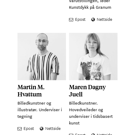
Vårutstillingen, leder
Kunstdykk på Granum
Epost
Nettside
Martin M.
Maren Dagny
Hvattum
Juell
Billedkunstner og
Billedkunstner.
illustratør. Underviser i
Hovedveileder og
tegning
underviser i tidsbasert
kunst
Epost
Nettside
Epost
Nettside