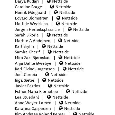
Darya Kudari
|
Nettside
Caroline Borge
|
Nettside
Henrik Ødegaard
|
Nettside
Edvard Blomstrøm
|
Nettside
Matlide Wedzicha
|
Nettside
Jørgen Herleiksplass Lie
|
Nettside
Sarah Sikorie
|
Nettside
Marhte A Andersen
|
Nettside
Karl Bryhn
|
Nettside
Samira Cherif
|
Nettside
Mira Zaki Bjørnskau
|
Nettside
Anja Dahle Øvrebye
|
Nettside
Karl Eivind Jørgensen
|
Nettside
Joel Correia
|
Nettside
Inga Sætre
|
Nettside
Javier Barrios
|
Nettside
Esther Maria Bjørneboe
|
Nettside
Lea Stuedahl
|
Nettside
Anne Weyer-Larsen
|
Nettside
Katarina Caspersen
|
Nettside
Kim Andreas Roland Berger
|
Nettside