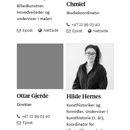
Chmiel
Billedkunstner.
Hovedveileder og
Studiekoordinator
underviser i maleri
+47 22 99 03 40
Epost
Nettside
Epost
Nettside
Ottar Gjerde
Hilde Hernes
Direktør
Kunsthistoriker og
formidler. Underviser i
+47 22 99 03 40
kunsthistorie (1. år),
Epost
koordinator for