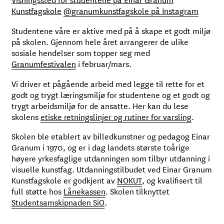
Kunstfagskole
@granumkunstfagskole på Instagram
Studentene våre er aktive med på å skape et godt miljø
på skolen. Gjennom hele året arrangerer de ulike
sosiale hendelser som topper seg med
Granumfestivalen
i februar/mars.
Vi driver et pågående arbeid med legge til rette for et
godt og trygt læringsmiljø for studentene og et godt og
trygt arbeidsmiljø for de ansatte. Her kan du lese
skolens
etiske retningslinjer og rutiner for varsling
.
Skolen ble etablert av billedkunstner og pedagog Einar
Granum i 1970, og er i dag landets største toårige
høyere yrkesfaglige utdanningen som tilbyr utdanning i
visuelle kunstfag. Utdanningstilbudet ved Einar Granum
Kunstfagskole er godkjent av
NOKUT
, og kvalifisert til
full støtte hos
Lånekassen
. Skolen tilknyttet
Studentsamskipnaden SiO
.