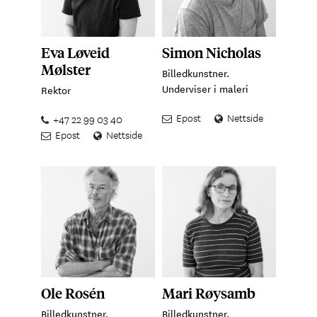
Eva Løveid
Simon Nicholas
Mølster
Billedkunstner.
Underviser i maleri
Rektor
Epost
Nettside
+47 22 99 03 40
Epost
Nettside
Ole Rosén
Mari Røysamb
Billedkunstner.
Billedkunstner.