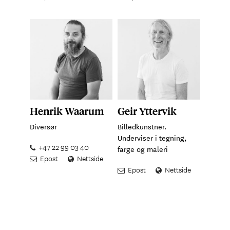
Henrik Waarum
Geir Yttervik
Diversør
Billedkunstner.
Underviser i tegning,
+47 22 99 03 40
farge og maleri
Epost
Nettside
Epost
Nettside