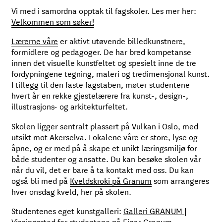
Vi med i samordna opptak til fagskoler. Les mer her:
Velkommen som søker!
Lærerne våre
er aktivt utøvende billedkunstnere,
formidlere og pedagoger. De har bred kompetanse
innen det visuelle kunstfeltet og spesielt inne de tre
fordypningene tegning, maleri og tredimensjonal kunst.
I tillegg til den faste fagstaben, møter studentene
hvert år en rekke gjestelærere fra kunst-, design-,
illustrasjons- og arkitekturfeltet.
Skolen ligger sentralt plassert på Vulkan i Oslo, med
utsikt mot Akerselva. Lokalene våre er store, lyse og
åpne, og er med på å skape et unikt læringsmiljø for
både studenter og ansatte. Du kan besøke skolen vår
når du vil, det er bare å ta kontakt med oss. Du kan
også bli med på
Kveldskroki på Granum
som arrangeres
hver onsdag kveld, her på skolen.
Studentenes eget kunstgalleri:
Galleri GRANUM |
Visningssted for studentene på Einar Granum