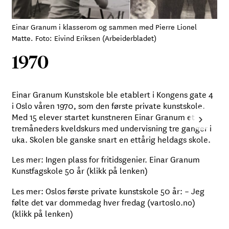
Einar Granum i klasserom og sammen med Pierre Lionel
S
Matte. Foto: Eivind Eriksen (Arbeiderbladet)
(
1970
Einar Granum Kunstskole ble etablert i Kongens gate 4
V
i Oslo våren 1970, som den første private kunstskole.
F
Med 15 elever startet kunstneren Einar Granum et
›
L
tremåneders kveldskurs med undervisning tre ganger i
K
uka. Skolen ble ganske snart en ettårig heldags skole.
L
Les mer:
Ingen plass for fritidsgenier. Einar Granum
f
Kunstfagskole 50 år
(klikk på lenken)
(
Les mer:
Oslos første private kunstskole 50 år: – Jeg
L
følte det var dommedag hver fredag (vartoslo.no)
(
(klikk på lenken)