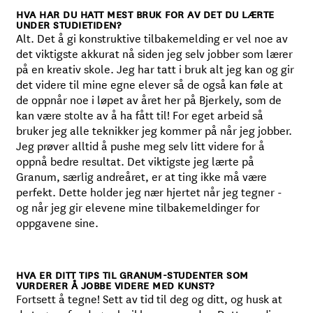
HVA HAR DU HATT MEST BRUK FOR AV DET DU LÆRTE
UNDER STUDIETIDEN?
Alt. Det å gi konstruktive tilbakemelding er vel noe av
det viktigste akkurat nå siden jeg selv jobber som lærer
på en kreativ skole. Jeg har tatt i bruk alt jeg kan og gir
det videre til mine egne elever så de også kan føle at
de oppnår noe i løpet av året her på Bjerkely, som de
kan være stolte av å ha fått til! For eget arbeid så
bruker jeg alle teknikker jeg kommer på når jeg jobber.
Jeg prøver alltid å pushe meg selv litt videre for å
oppnå bedre resultat. Det viktigste jeg lærte på
Granum, særlig andreåret, er at ting ikke må være
perfekt. Dette holder jeg nær hjertet når jeg tegner -
og når jeg gir elevene mine tilbakemeldinger for
oppgavene sine.
HVA ER DITT TIPS TIL GRANUM-STUDENTER SOM
VURDERER Å JOBBE VIDERE MED KUNST?
Fortsett å tegne! Sett av tid til deg og ditt, og husk at