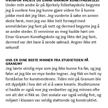
HVORFOR VALGTE DU EINAR GRANUM KUNSTFAGSKOLE?
Under mitt andre år på Bjerkely folkehøyskole begynte
jeg å vurdere hva jeg kunne gjøre videre for å kunne
jobbe med det jeg liker. Jeg vurderte å søke en annen
skole først, men jeg var ikke helt fornøyd med
anmeldelser jeg fant på nett og dermed begynte jeg å
se andre steder. Ei venninne av meg hadde hørt om
Einar Granum Kunstfagskole og jeg likte det jeg fant,
dermed var det bare å sende søknad. Angrer ikke ett
sekund!
HVA ER DINE BESTE MINNER FRA STUDIETIDEN PÅ
GRANUM?
Jeg lærte utrolig mye som jeg ikke kunne fra før, og jeg
føler at jeg ble en mye bedre tegner. Jeg fikk en helt ny
forståelse for kunstverdenen. Tiden min på Granum ble
ett dypdykk i hva det vil si å være kreativ. Studieturene
vi hadde er også noe jeg verdsetter og jeg minnes ofte
om alt det vi fikk se. Det sosiale var også veldig fint, og
miljøet i klassen var veldig støttende og konstruktivt.