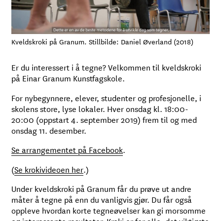
Kveldskroki på Granum. Stillbilde: Daniel Øverland (2018)
Er du interessert i å tegne? Velkommen til kveldskroki
på Einar Granum Kunstfagskole.
For nybegynnere, elever, studenter og profesjonelle, i
skolens store, lyse lokaler. Hver onsdag kl. 18:00-
20:00 (oppstart 4. september 2019) frem til og med
onsdag 11. desember.
Se arrangementet på Facebook
.
(
Se krokivideoen her
.)
Under kveldskroki på Granum får du prøve ut andre
måter å tegne på enn du vanligvis gjør. Du får også
oppleve hvordan korte tegneøvelser kan gi morsomme
og interessante resultater. Kroki er for alle, det viktigste