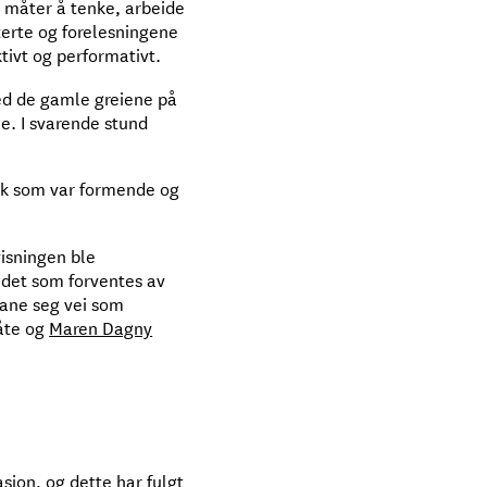
e måter å tenke, arbeide
iterte og forelesningene
tivt og performativt.
med de gamle greiene på
ne. I svarende stund
ikk som var formende og
visningen ble
er det som forventes av
bane seg vei som
åte og
Maren Dagny
sjon, og dette har fulgt