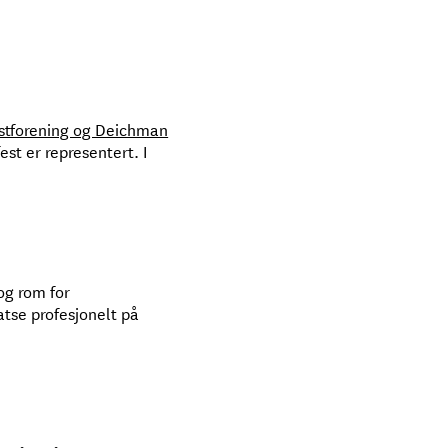
nstforening og Deichman
est er representert. I
og rom for
atse profesjonelt på