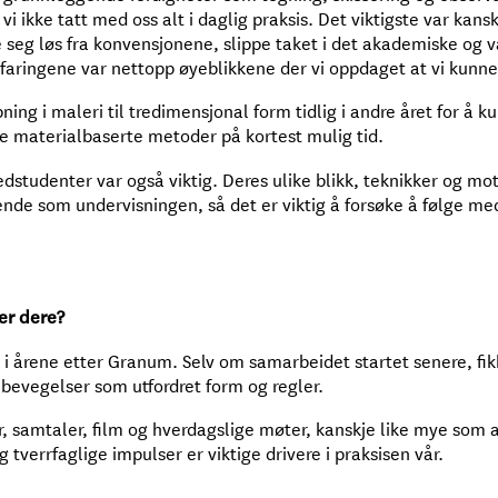
vi ikke tatt med oss alt i daglig praksis. Det viktigste var kans
 seg løs fra konvensjonene, slippe taket i det akademiske og vå
aringene var nettopp øyeblikkene der vi oppdaget at vi kunne 
ypning i maleri til tredimensjonal form tidlig i andre året for å
re materialbaserte metoder på kortest mulig tid.
studenter var også viktig. Deres ulike blikk, teknikker og mot
ende som undervisningen, så det er viktig å forsøke å følge me
er dere?
i årene etter Granum. Selv om samarbeidet startet senere, fik
evegelser som utfordret form og regler.
tur, samtaler, film og hverdagslige møter, kanskje like mye som a
 tverrfaglige impulser er viktige drivere i praksisen vår.