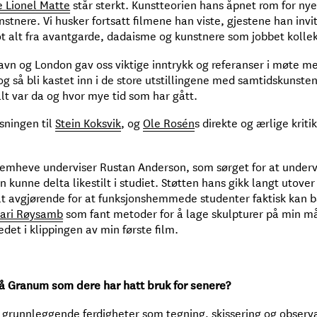
e Lionel Matte
står sterkt. Kunstteorien hans åpnet rom for ny
stnere. Vi husker fortsatt filmene han viste, gjestene han inv
 alt fra avantgarde, dadaisme og kunstnere som jobbet kollek
avn og London gav oss viktige inntrykk og referanser i møte 
og så bli kastet inn i de store utstillingene med samtidskunste
alt var da og hvor mye tid som har gått.
sningen til
Stein Koksvik
, og
Ole Rosén
s direkte og ærlige krit
 fremheve underviser Rustan Anderson, som sørget for at under
hun kunne delta likestilt i studiet. Støtten hans gikk langt utov
lt avgjørende for at funksjonshemmede studenter faktisk kan 
ari Røysamb
som fant metoder for å lage skulpturer på min m
det i klippingen av min første film.
på Granum som dere har hatt bruk for senere?
 grunnleggende ferdigheter som tegning, skissering og observa