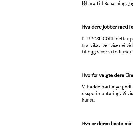
🛜Ihra Lill Scharning:
@i
Hva dere jobber med fo
PURPOSE CORE deltar 
Bjørvika
. Der viser vi v
tillegg viser vi to film
Hvorfor valgte dere Ei
Vi hadde hørt mye godt 
eksperimentering. Vi vi
kunst.
Hva er deres beste min