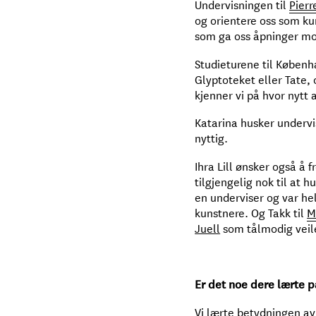
Undervisningen til
Pierr
og orientere oss som kun
som ga oss åpninger mot
Studieturene til Københ
Glyptoteket eller Tate, 
kjenner vi på hvor nytt 
Katarina husker undervi
nyttig.
Ihra Lill ønsker også å
tilgjengelig nok til at 
en underviser og var he
kunstnere. Og Takk til
M
Juell
som tålmodig veile
Er det noe dere lærte 
Vi lærte betydningen av