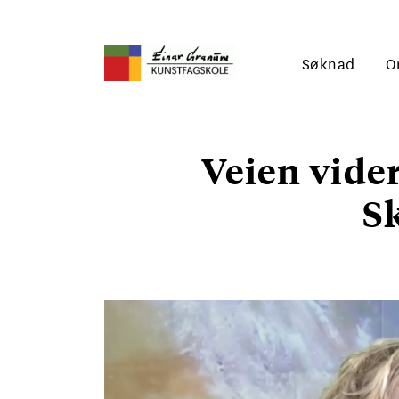
Søknad
O
Veien vider
S