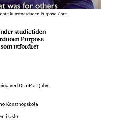
elønte kunstnerduoen Purpose Core
under studietiden
nerduoen Purpose
 som utfordret
ning ved OsloMet (hhv.
lmö Konsthögskola
n i Oslo