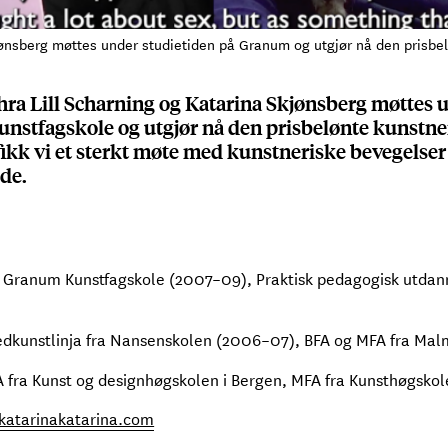
Skjønsberg møttes under studietiden på Granum og utgjør nå den prisb
hra Lill Scharning og Katarina Skjønsberg møttes 
nstfagskole og utgjør nå den prisbelønte kunst
fikk vi et sterkt møte med kunstneriske bevegelser
 de.
 Granum Kunstfagskole (2007–09), Praktisk pedagogisk utdan
edkunstlinja fra Nansenskolen (2006–07), BFA og MFA fra Ma
 fra Kunst og designhøgskolen i Bergen, MFA fra Kunsthøgskole
katarinakatarina.com