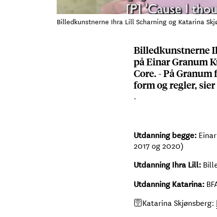
Billedkunstnerne Ihra Lill Scharning og Katarina 
Billedkunstnerne I
på Einar Granum Ku
Core. - På Granum 
form og regler, sier
.
Einar
Utdanning begge:
2017 og 2020)
Bill
Utdanning
Ihra Lill:
BFA
Utdanning
Katarina:
🛜Katarina Skjønsberg: