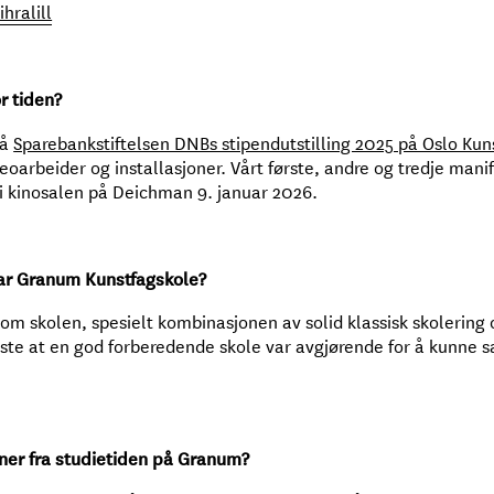
hralill
r tiden?
på
Sparebankstiftelsen DNBs stipendutstilling 2025 på Oslo Ku
ideoarbeider og installasjoner. Vårt første, andre og tredje manif
er i kinosalen på Deichman 9. januar 2026.
nar Granum Kunstfagskole?
om skolen, spesielt kombinasjonen av solid klassisk skolering 
sste at en god forberedende skole var avgjørende for å kunne s
ner fra studietiden på Granum?