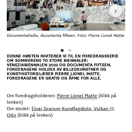
›
Documentahalle, documenta fifteen. Foto: Pierre Lionel Matte
Fra
Pie
DENNE HØSTEN INVITERER VI TIL EN FOREDRAGSSERIE
OM SOMMERENS TO STORE BIENNALER:
VENEZIABIENNALEN 2022 OG DOCUMENTA FIFTEEN.
FOREDRAGENE HOLDES AV BILLEDKUNSTNER OG
KUNSTHISTORIELÆRER PIERRE LIONEL MATTE.
FOREDRAGENE ER GRATIS OG ÅPNE FOR ALLE.
Om foredragsholderen:
Pierre Lionel Matte
(klikk på
lenken)
Om stedet:
Einar Granum Kunstfagskole, Vulkan 17,
Oslo
(klikk på lenken)