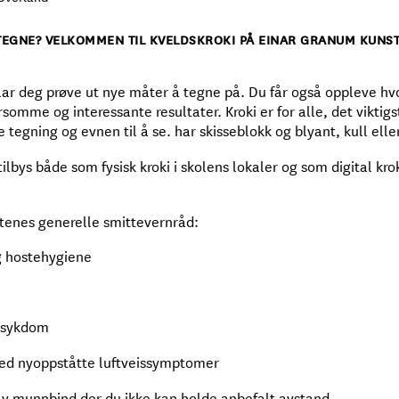
Å TEGNE? VELKOMMEN TIL KVELDSKROKI PÅ EINAR GRANUM KUNS
ar deg prøve ut nye måter å tegne på. Du får også oppleve hv
somme og interessante resultater. Kroki er for alle, det vikt
e tegning og evnen til å se. har skisseblokk og blyant, kull elle
lbys både som fysisk kroki i skolens lokaler og som digital krok
tenes generelle smittevernråd:
g hostehygiene
 sykdom
 ved nyoppståtte luftveissymptomer
av munnbind der du ikke kan holde anbefalt avstand.