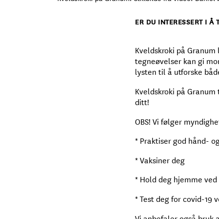
ER DU INTERESSERT I 
Kveldskroki på Granum l
tegneøvelser kan gi mor
lysten til å utforske båd
Kveldskroki på Granum ti
ditt!
OBS! Vi følger myndighe
* Praktiser god hånd- o
* Vaksiner deg
* Hold deg hjemme ved
* Test deg for covid-19
Vi anbefaler også bruk 