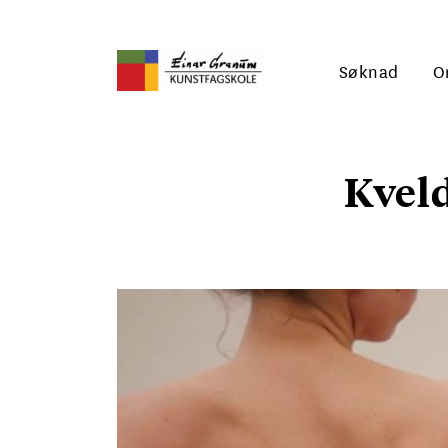
Søknad
O
Kvel