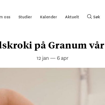
m oss
Studier
Kalender
Aktuelt
Søk
dskroki på Granum vår
12 jan — 6 apr