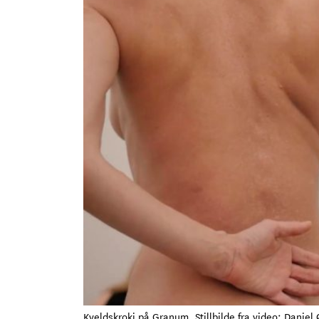
Kveldskroki på Granum. Stillbilde fra video: Daniel