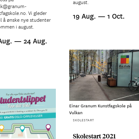
august.
ak@granum-
fagskole.no. Vi gleder
19 Aug. — 1 Oct.
il å ønske nye studenter
ommen i august.
Aug. — 24 Aug.
Einar Granum Kunstfagskole på
Vulkan
SKOLESTART
Skolestart 2021