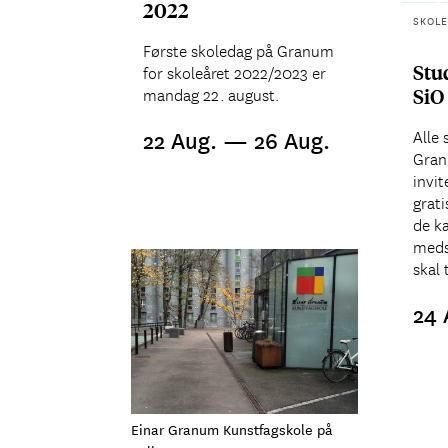
2022
SKOLE
Første skoledag på Granum
Stu
for skoleåret 2022/2023 er
SiO
mandag 22. august.
22 Aug. — 26 Aug.
Alle 
Gran
invit
grati
de ka
meds
skal 
24 
Einar Granum Kunstfagskole på