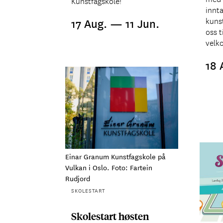
Kunstfagskole!
innt
kunst
17 Aug. — 11 Jun.
oss t
velk
18 
Einar Granum Kunstfagskole på
Vulkan i Oslo. Foto: Fartein
Rudjord
SKOLESTART
Skolestart høsten