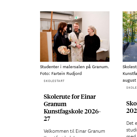
Studenter i malersalen på Granum.
Skoles
Foto: Fartein Rudjord
Kunstf
august 
SKOLESTART
SKOLE
Skolerute for Einar
Sko
Granum
202
Kunstfagskole 2026-
27
Det e
studi
Velkommen til Einar Granum
med 