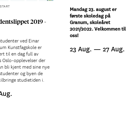
START
Mandag 23. august er
første skoledag på
dentslippet 2019 -
Granum, skoleåret
2021/2022. Velkommen til
oss!
studenter ved Einar
um Kunstfagskole er
23 Aug. — 27 Aug.
ert til en dag full av
s Oslo-opplevelser der
n bli kjent med sine nye
tudenter og byen de
tilbringe studietiden i.
Aug.