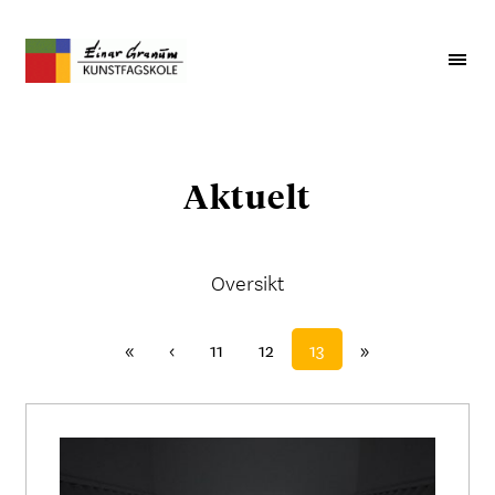
Aktuelt
Oversikt
«
‹
11
12
13
»