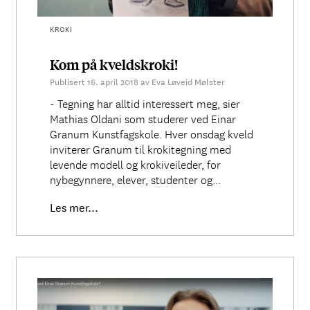
KROKI
Kom på kveldskroki!
Publisert 16. april 2018 av Eva Løveid Mølster
- Tegning har alltid interessert meg, sier
Mathias Oldani som studerer ved Einar
Granum Kunstfagskole. Hver onsdag kveld
inviterer Granum til krokitegning med
levende modell og krokiveileder, for
nybegynnere, elever, studenter og...
Les mer...